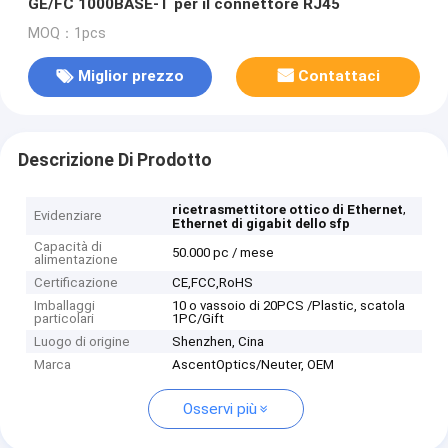
GE/FC 1000BASE-T per il connettore RJ45
MOQ：1pcs
Miglior prezzo
Contattaci
Descrizione Di Prodotto
,
ricetrasmettitore ottico di Ethernet
Evidenziare
Ethernet di gigabit dello sfp
Capacità di
50.000 pc / mese
alimentazione
Certificazione
CE,FCC,RoHS
Imballaggi
10 o vassoio di 20PCS /Plastic, scatola
particolari
1PC/Gift
Luogo di origine
Shenzhen, Cina
Marca
AscentOptics/Neuter, OEM
Osservi più