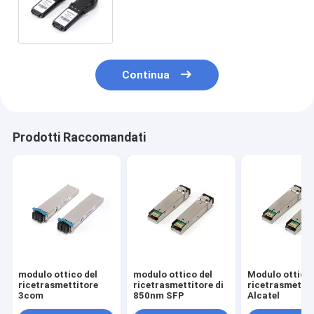
di GE/FC 1000BASE-T per il
connettore RJ45
Continua
Prodotti Raccomandati
modulo ottico del
modulo ottico del
Modulo ottico 
ricetrasmettitore
ricetrasmettitore di
ricetrasmettit
3com
850nm SFP
Alcatel