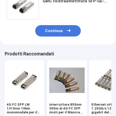
GBIC ricetrasmettitore SFP-GE-
LX-SM1310-A del
ricetrasmettitore ottico
Continua
Prodotti Raccomandati
4G FC SFP LW
interruttore 850nm
Ethernet ottic
1310nm 10km
300m di 4G FC SFP
1.25Gb/s 120k
monomodale per il
misti per il Manica
gigabit del