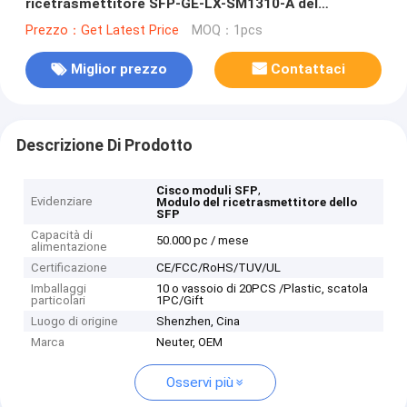
ricetrasmettitore SFP-GE-LX-SM1310-A del
ricetrasmettitore ottico
Prezzo：Get Latest Price
MOQ：1pcs
Miglior prezzo
Contattaci
Descrizione Di Prodotto
,
Cisco moduli SFP
Evidenziare
Modulo del ricetrasmettitore dello
SFP
Capacità di
50.000 pc / mese
alimentazione
Certificazione
CE/FCC/RoHS/TUV/UL
Imballaggi
10 o vassoio di 20PCS /Plastic, scatola
particolari
1PC/Gift
Luogo di origine
Shenzhen, Cina
Marca
Neuter, OEM
Osservi più