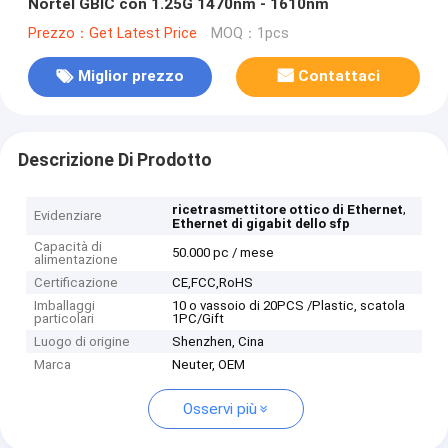
Nortel GBIC con 1.25G 1470nm - 1610nm
Prezzo：Get Latest Price
MOQ：1pcs
Miglior prezzo
Contattaci
Descrizione Di Prodotto
,
ricetrasmettitore ottico di Ethernet
Evidenziare
Ethernet di gigabit dello sfp
Capacità di
50.000 pc / mese
alimentazione
Certificazione
CE,FCC,RoHS
Imballaggi
10 o vassoio di 20PCS /Plastic, scatola
particolari
1PC/Gift
Luogo di origine
Shenzhen, Cina
Marca
Neuter, OEM
Osservi più