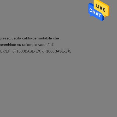
 ingresso/uscita caldo-permutabile che
 scambiato su un'ampia varietà di
E-LX/LH, di 1000BASE-EX, di 1000BASE-ZX,