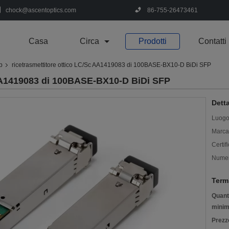
chock@ascentoptics.com
86-755-26473461
Casa
Circa
Prodotti
Contatti
fp
ricetrasmettitore ottico LC/Sc AA1419083 di 100BASE-BX10-D BiDi SFP
 AA1419083 di 100BASE-BX10-D BiDi SFP
Detta
Luogo 
Marca
Certif
Numer
Term
Quanti
minim
Prezz