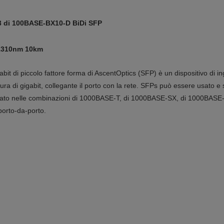
83 di 100BASE-BX10-D BiDi SFP
x1310nm 10km
igabit di piccolo fattore forma di AscentOptics (SFP) è un dispositivo di
ura di gigabit, collegante il porto con la rete. SFPs può essere usato e
olato nelle combinazioni di 1000BASE-T, di 1000BASE-SX, di 1000BAS
orto-da-porto.