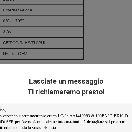
Ethernet veloce
0℃~ +70℃
3.3V
CE/FCC/RoHS/TUV/UL
Neutro, OEM
Lasciate un messaggio
Ti richiameremo presto!
Juniper/H3C…)