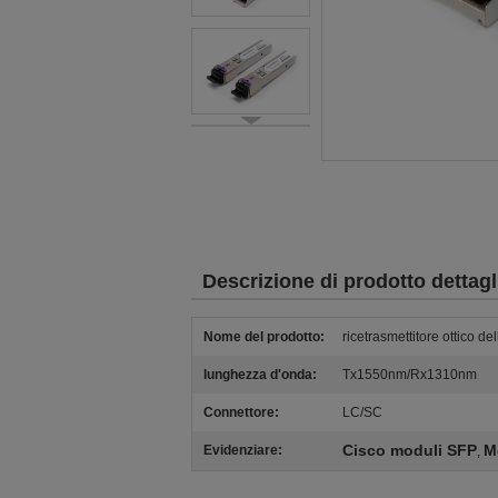
Descrizione di prodotto dettagl
Nome del prodotto:
ricetrasmettitore ottico del
lunghezza d'onda:
Tx1550nm/Rx1310nm
Connettore:
LC/SC
Cisco moduli SFP
M
Evidenziare:
,