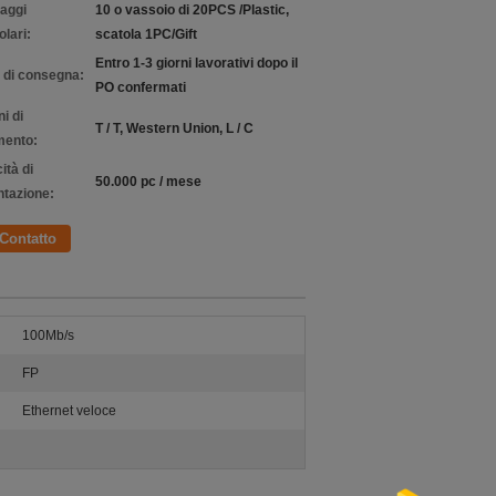
laggi
10 o vassoio di 20PCS /Plastic,
olari:
scatola 1PC/Gift
Entro 1-3 giorni lavorativi dopo il
 di consegna:
PO confermati
i di
T / T, Western Union, L / C
ento:
ità di
50.000 pc / mese
ntazione:
Contatto
100Mb/s
FP
Ethernet veloce