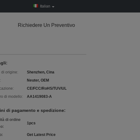
Italian
Richiedere Un Preventivo
gli:
di origine:
Shenzhen, Cina
:
Neuter, OEM
icazione:
CE/FCC/RoHS/TUV/UL
o di modello:
AA1419083-A
ini di pagamento e spedizione:
tà di ordine
1pcs
o:
o:
Get Latest Price