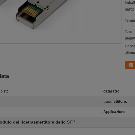
Imbal
partic
Tempi
Termin
pagam
Capac
alime
iata
lo sfp
datarate:
trasmettitore:
Applicazione:
odulo del ricetrasmettitore dello SFP