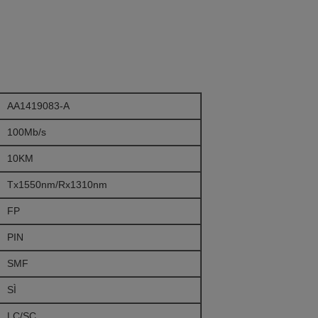
AA1419083-A
100Mb/s
10KM
Tx1550nm/Rx1310nm
FP
PIN
SMF
SÌ
LC/SC