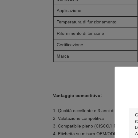
Applicazione
Temperatura di funzionamento
Rifornimento di tensione
Certificazione
Marca
Vantaggio competitivo:
1. Qualità eccellente e 3 anni di garanzia
2. Valutazione competitiva
3. Compatibile pieno (CISCO/HP/Extreme/
4. Etichetta su misura OEM/ODM