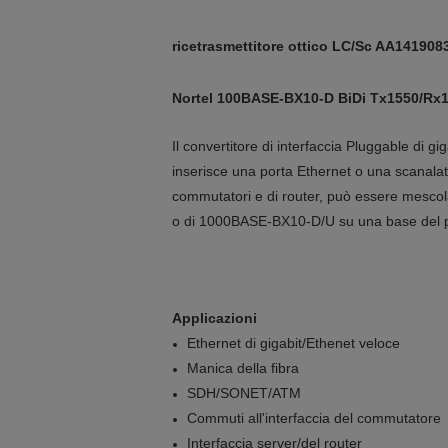
ricetrasmettitore ottico LC/Sc AA14190
Nortel 100BASE-BX10-D BiDi Tx1550/R
Il convertitore di interfaccia Pluggable di g
inserisce una porta Ethernet o una scanalat
commutatori e di router, può essere mesc
o di 1000BASE-BX10-D/U su una base del p
Applicazioni
Ethernet di gigabit/Ethenet veloce
Manica della fibra
SDH/SONET/ATM
Commuti all'interfaccia del commutatore
Interfaccia server/del router