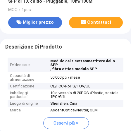
SFP di TX caldo - Pluggable, 10m/100M
MOQ：1pcs
Miglior prezzo
Contattaci
Descrizione Di Prodotto
Modulo del ricetrasmettitore dello
Evidenziare
SFP
,
fibra ottica modulo SFP
Capacità di
50.000 pc / mese
alimentazione
Certificazione
CE/FCC/RoHS/TUV/UL
Imballaggi
10 o vassoio di 20PCS /Plastic, scatola
particolari
1PC/Gift
Luogo di origine
Shenzhen, Cina
Marca
AscentOptics/Neuter, OEM
Osservi più