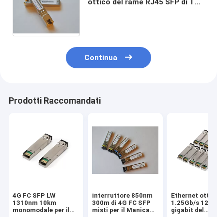
ottico del rame RJ45 SFP di TX
caldo - Pluggable, 10m/100M
Continua
Prodotti Raccomandati
4G FC SFP LW
interruttore 850nm
Ethernet ottic
1310nm 10km
300m di 4G FC SFP
1.25Gb/s 120k
monomodale per il
misti per il Manica
gigabit del