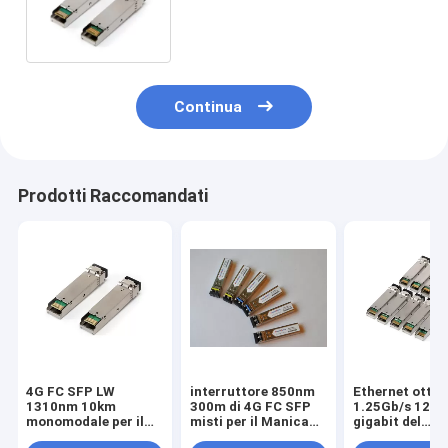
1000BASE-BX10-D SFP
Continua
Prodotti Raccomandati
4G FC SFP LW
interruttore 850nm
Ethernet ottic
1310nm 10km
300m di 4G FC SFP
1.25Gb/s 120k
monomodale per il
misti per il Manica
gigabit del
Manica della fibra di
della fibra di 1x 2x 4x
ricetrasmettit