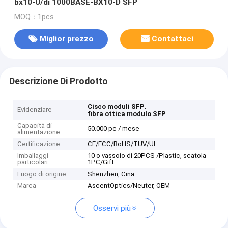
bx10-U/di 1000BASE-BX10-D SFP
MOQ：1pcs
Miglior prezzo
Contattaci
Descrizione Di Prodotto
,
Cisco moduli SFP
Evidenziare
fibra ottica modulo SFP
Capacità di
50.000 pc / mese
alimentazione
Certificazione
CE/FCC/RoHS/TUV/UL
Imballaggi
10 o vassoio di 20PCS /Plastic, scatola
particolari
1PC/Gift
Luogo di origine
Shenzhen, Cina
Marca
AscentOptics/Neuter, OEM
Osservi più